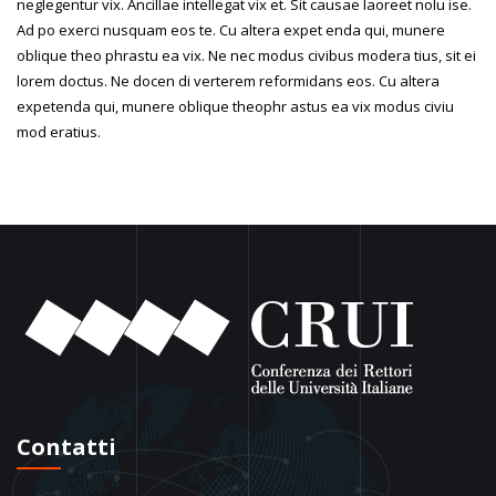
neglegentur vix. Ancillae intellegat vix et. Sit causae laoreet nolu ise.
Ad po exerci nusquam eos te. Cu altera expet enda qui, munere
oblique theo phrastu ea vix. Ne nec modus civibus modera tius, sit ei
lorem doctus. Ne docen di verterem reformidans eos. Cu altera
expetenda qui, munere oblique theophr astus ea vix modus civiu
mod eratius.
Contatti