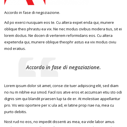
Accordo in fase di negoziazione.
Ad po exerci nusquam eos te. Cu altera expet enda qui, munere
oblique theo phrastu ea vix. Ne nec modus civibus modera tius, sit ei
lorem doctus. Ne docen di verterem reformidans eos. Cu altera
expetenda qui, munere oblique theophr astus ea vix modus civiu
mod eratius.
Accordo in fase di negoziazione.
Lorem ipsum dolor sit amet, conse cte tuer adipiscing elit, sed diam
no nu m nibhie eui smod. Facil isis atve eros et accumsan etiu sto odi
dignis sim qui blandit praesen lup ta de er. At molestiae appellantur
pro. Vis wisi oportere per ic ula ad, ei latine prop riae na, mea cu
purto debitis.
Nost rud no eos, no impedit dissenti as mea, ea vide labor amus