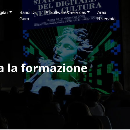
itali
Bandi Di
Software&Services
Area
Gara
Riservata
ia la formazione