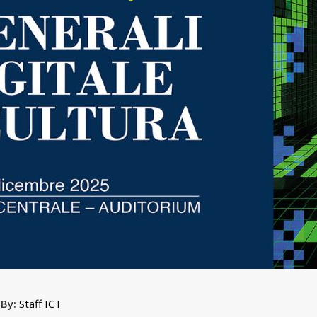
 By:
Staff ICT