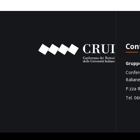
Con
Gruppo
Confere
Italian
P.zza 
Tel. 06