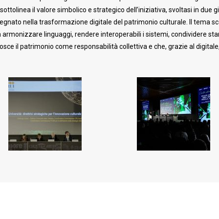
tolinea il valore simbolico e strategico dell’iniziativa, svoltasi in due gio
gnato nella trasformazione digitale del patrimonio culturale. Il tema sce
ca armonizzare linguaggi, rendere interoperabili i sistemi, condividere sta
ce il patrimonio come responsabilità collettiva e che, grazie al digitale, 