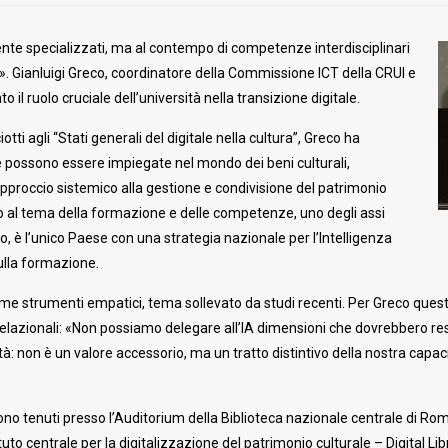
nte specializzati, ma al contempo di competenze interdisciplinari
e». Gianluigi Greco, coordinatore della Commissione ICT della CRUI e
o il ruolo cruciale dell’università nella transizione digitale.
ti agli “Stati generali del digitale nella cultura”, Greco ha
 possono essere impiegate nel mondo dei beni culturali,
pproccio sistemico alla gestione e condivisione del patrimonio
o al tema della formazione e delle competenze, uno degli assi
eco, è l’unico Paese con una strategia nazionale per l’Intelligenza
sulla formazione.
ome strumenti empatici, tema sollevato da studi recenti. Per Greco quest
e relazionali: «Non possiamo delegare all’IA dimensioni che dovrebbero
ità: non è un valore accessorio, ma un tratto distintivo della nostra capac
 si sono tenuti presso l’Auditorium della Biblioteca nazionale centrale di
tuto centrale per la digitalizzazione del patrimonio culturale – Digital Li