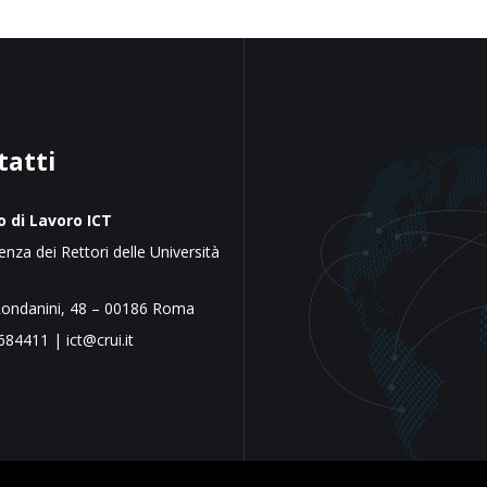
tatti
 di Lavoro ICT
nza dei Rettori delle Università
e
Rondanini, 48 – 00186 Roma
684411 | ict@crui.it