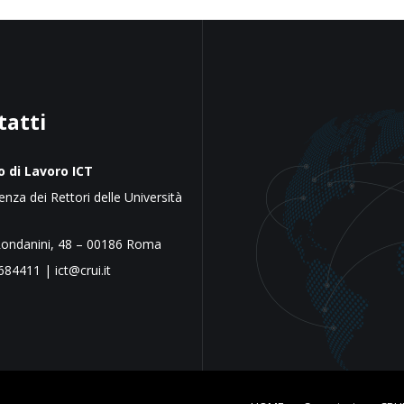
tatti
 di Lavoro ICT
nza dei Rettori delle Università
e
Rondanini, 48 – 00186 Roma
684411 | ict@crui.it