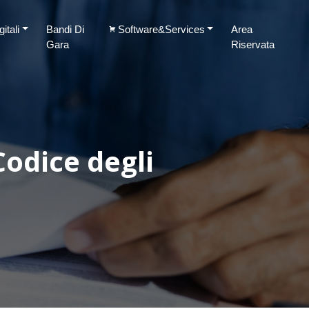
itali
Bandi Di
Software&Services
Area
Gara
Riservata
Codice degli