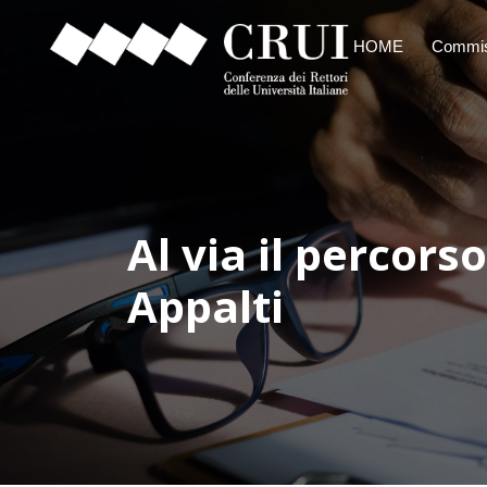
HOME
Commis
Al via il percor
Appalti