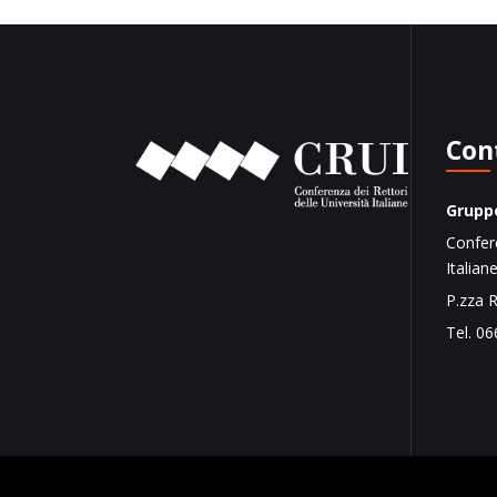
Con
Gruppo
Confere
Italian
P.zza 
Tel. 06