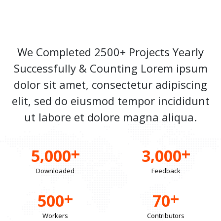
We Completed 2500+ Projects Yearly
Successfully & Counting Lorem ipsum
dolor sit amet, consectetur adipiscing
elit, sed do eiusmod tempor incididunt
ut labore et dolore magna aliqua.
+
+
,
,
5
0
0
0
3
0
0
0
Downloaded
Feedback
+
+
5
0
0
7
0
Workers
Contributors