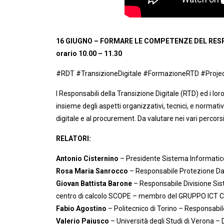
16 GIUGNO – FORMARE LE COMPETENZE DEL RESP
orario 10.00 – 11.30
#RDT #TransizioneDigitale #FormazioneRTD #Proje
I Responsabili della Transizione Digitale (RTD) ed i lo
insieme degli aspetti organizzativi, tecnici, e normati
digitale e al procurement. Da valutare nei vari percors
RELATORI:
Antonio Cisternino
– Presidente Sistema Informatico 
Rosa Maria Sanrocco
– Responsabile Protezione Dat
Giovan Battista Barone
– Responsabile Divisione Sist
centro di calcolo SCOPE – membro del GRUPPO ICT 
Fabio Agostino
– Politecnico di Torino – Responsabil
Valerio Paiusco
– Università degli Studi di Verona – 