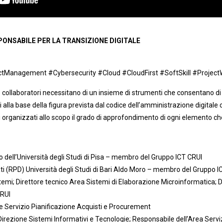
ONSABILE PER LA TRANSIZIONE DIGITALE
ctManagement #Cybersecurity #Cloud #CloudFirst #SoftSkill #Proje
ro collaboratori necessitano di un insieme di strumenti che consentano di 
vi alla base della figura prevista dal codice dell’amministrazione digital
i organizzati allo scopo il grado di approfondimento di ogni elemento che 
dell’Università degli Studi di Pisa – membro del Gruppo ICT CRUI
i (RPD) Università degli Studi di Bari Aldo Moro – membro del Gruppo I
emi; Direttore tecnico Area Sistemi di Elaborazione Microinformatica; Di
CRUI
e Servizio Pianificazione Acquisti e Procurement
Direzione Sistemi Informativi e Tecnologie; Responsabile dell’Area Servi