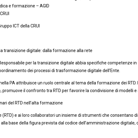
ridica e formazione – AGID
 CRUI
Gruppo ICT della CRUI
a transizione digitale: dalla formazione alla rete
l Responsabile per la transizione digitale abbia specifiche competenze i
i coordinamento dei processi di trasformazione digitale dell’Ente.
nella PA attribuisce un ruolo centrale al tema della formazione dei RTD. L’
 promuove il confronto tra RTD per favorire la condivisione di modelli e st
nari del RTD nell’alta formazione
e (RTD) e ai loro collaboratori un insieme di strumenti che consentano di 
i alla base della figura prevista dal codice dell’amministrazione digitale