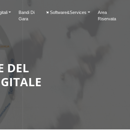
tali
Bandi Di
Software&Services
Area
Gara
Riservata
E DEL
IGITALE